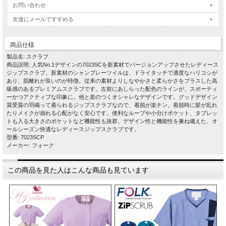
お問い合わせ
友達にメールですすめる
商品仕様
製品名: スクラブ
商品説明: 人気No.1デザインの7023SCを新素材でバージョンアップさせたレディース
ジップスクラブ。新素材のシャンブレーツイルは、ドライタッチで適度なハリコシが
あり、肌離れが良いのが特徴。従来の素材よりしなやかさと柔らかさをプラスした高
級感のあるプレミアムスクラブです。左前にあしらった配色のラインが、スポーティ
ーかつアクティブな印象に。他と差のつくオシャレなデザインです。グッドデザイン
賞受賞の羽織って着られるジップスクラブなので、着脱が楽チン。着脱時に髪が乱れ
たりメイクが崩れる心配がなく安心です。便利なループや小分けポケット、タブレッ
トも入る大きさのポケットなど機能性も抜群。デザイン性と機能性を兼ね備えた、オ
ールシーズン快適なレディースジップスクラブです。
型番: 7023SCP
メーカー: フォーク
この商品を見た人はこんな商品も見ています