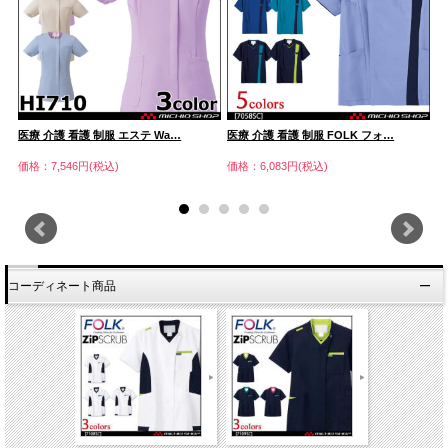
医療 介護 看護 制服 エステ Wa…
医療 介護 看護 制服 FOLK フォ…
医
価格：7,546円(税込)
価格：6,083円(税込)
価
コーディネート商品