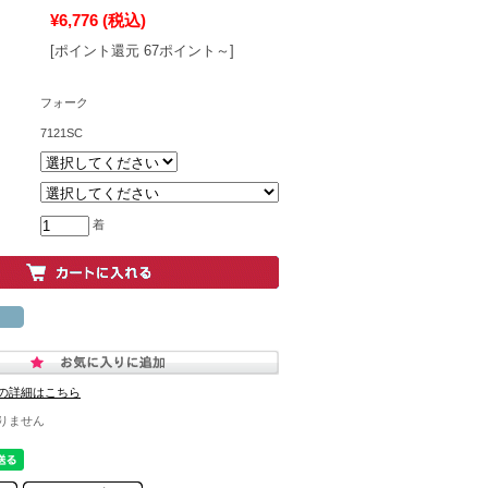
¥6,776
(税込)
[ポイント還元 67ポイント～]
フォーク
7121SC
着
の詳細はこちら
りません