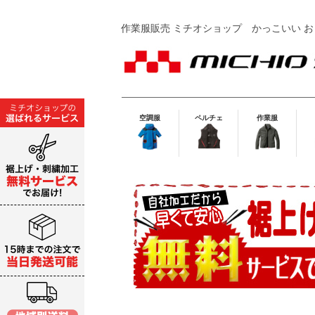
作業服販売 ミチオショップ
かっこいい お
空調服
ペルチェ
作業服