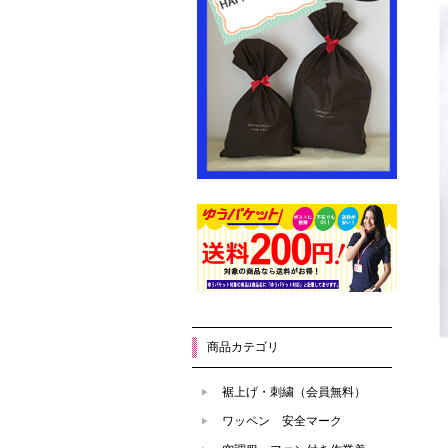
商品カテゴリ
裾上げ・刺繍（会員無料）
ワッペン 安全マーク