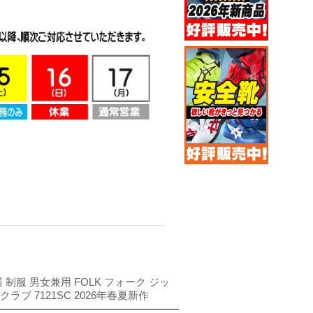
 制服 男女兼用 FOLK フォーク ジッ
ラブ 7121SC 2026年春夏新作