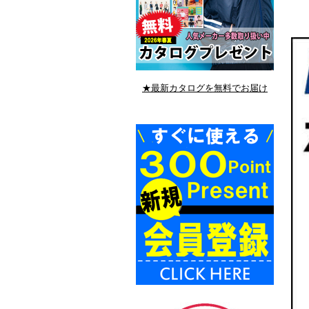
★最新カタログを無料でお届け