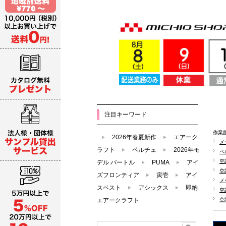
注目キーワード
作業
2026年春夏新作
エアーク
メ
ラフト
ペルチェ
2026年モ
ペ
空
デル バートル
PUMA
アイ
空
ズフロンティア
寅壱
アイ
メ
スベスト
アシックス
即納
空
エアークラフト
空