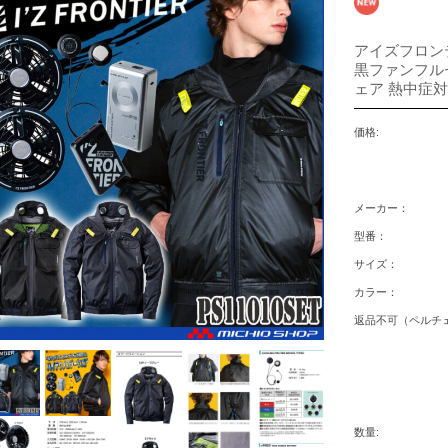
アイズフロンテ
黒ファンフルセッ
ェア 熱中症対
価格:
メーカー：
型番：
サイズ：
カラー：
返品不可（ペルチェ
数量: