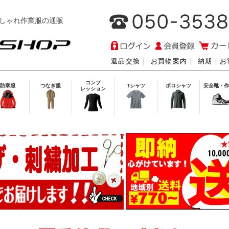
しゃれ作業服の通販
返品交換
｜
お買物案内
｜
納期
｜
お
コンプ
防寒服
つなぎ服
Tシャツ
ポロシャツ
安全靴・作
レッション