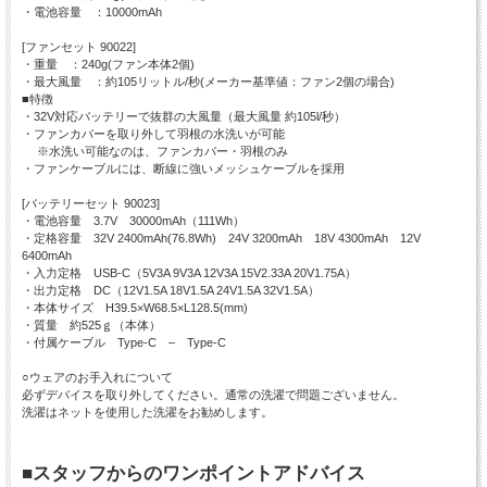
・電池容量 ：10000mAh
[ファンセット 90022]
・重量 ：240g(ファン本体2個)
・最大風量 ：約105リットル/秒(メーカー基準値：ファン2個の場合)
■特徴
・32V対応バッテリーで抜群の大風量（最大風量 約105l/秒）
・ファンカバーを取り外して羽根の水洗いが可能
※水洗い可能なのは、ファンカバー・羽根のみ
・ファンケーブルには、断線に強いメッシュケーブルを採用
[バッテリーセット 90023]
・電池容量 3.7V 30000mAh（111Wh）
・定格容量 32V 2400mAh(76.8Wh) 24V 3200mAh 18V 4300mAh 12V
6400mAh
・入力定格 USB-C（5V3A 9V3A 12V3A 15V2.33A 20V1.75A）
・出力定格 DC（12V1.5A 18V1.5A 24V1.5A 32V1.5A）
・本体サイズ H39.5×W68.5×L128.5(mm)
・質量 約525ｇ（本体）
・付属ケーブル Type-C – Type-C
○ウェアのお手入れについて
必ずデバイスを取り外してください。通常の洗濯で問題ございません。
洗濯はネットを使用した洗濯をお勧めします。
■スタッフからのワンポイントアドバイス