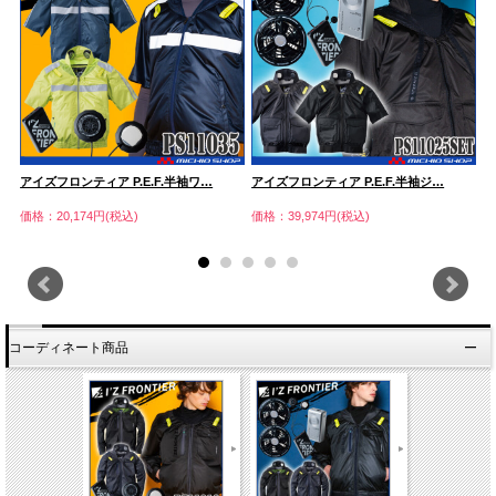
アイズフロンティア P.E.F.半袖ワ…
アイズフロンティア P.E.F.半袖ジ…
ア
価格：20,174円(税込)
価格：39,974円(税込)
価
コーディネート商品