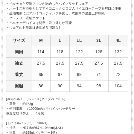
・ペルチェと空調ファンが融合したハイブリッドウェア
・ハーネス対応型としてアイコニックなロゴ入りイエローテープを肩口に使用
・生地裏側にはアルミコーティングを施し、衣服内の温度上昇制限
・バッテリー収納ポケット
・ペルチェデバイスは簡単に取り外しが可能
・ウェアのお洗濯は通常通り問題なし
サイズ
M
L
LL
3L
4L
胸回
114
118
122
126
132
袖丈
27.5
27.5
27.5
27.5
27.5
着丈
65
67
69
71
72
裾廻
86
90
94
98
104
[冷却ペルチェデバイス(タイプ2) PS102]
・重量 ：約163g
・使用電源 ：10000mAh モバイルバッテリー
※温度切り替え ：4段階
[モバイルバッテリー 90021]
・寸法 ：H17.5×W67×L104mm(本体)
・重量 ：約165g(バッテリー1個)