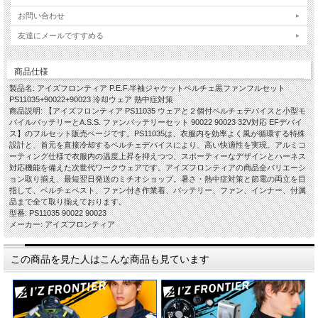
お問い合わせ
友達にメールですすめる
商品仕様
製品名: アイズフロンティア P.E.F.半袖ジャケットペルチェ黒ファンフルセット
PS11035+90022+90023 冷却ウェア 熱中症対策
商品説明: 【アイズフロンティア PS11035 ウェアと２個付ペルチェデバイスと小型モ
バイルバッテリーとA.S.S. ファンバッテリーセット 90022 90023 32V対応 EFデバイ
ス】のフルセット販売ページです。PS11035は、衣服内を効率よく風が循環する特殊
設計と、首元を直接冷却するペルチェデバイスにより、高い快適性を実現。アルミコ
ーティング仕様で衣服内の温度上昇を抑えつつ、スポーティーなデザインとハーネス
対応機能を備えた次世代ワークウェアです。アイズフロンティアの商品全バリエーシ
ョン取り揃え、最短翌日発送のミチオショップ。暑さ・熱中症対策と節電の両立を目
指して、ペルチェベスト、ファン付き作業着、バッテリー、ファン、インナー、付属
品まで全て取り揃えております。
型番: PS11035 90022 90023
メーカー: アイズフロンティア
この商品を見た人はこんな商品も見ています