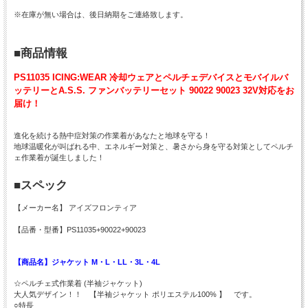
※在庫が無い場合は、後日納期をご連絡致します。
■商品情報
PS11035 ICING:WEAR 冷却ウェアとペルチェデバイスとモバイルバ
ッテリーとA.S.S. ファンバッテリーセット 90022 90023 32V対応をお
届け！
進化を続ける熱中症対策の作業着があなたと地球を守る！
地球温暖化が叫ばれる中、エネルギー対策と、暑さから身を守る対策としてペルチ
ェ作業着が誕生しました！
■スペック
【メーカー名】 アイズフロンティア
【品番・型番】PS11035+90022+90023
【商品名】ジャケット M・L・LL・3L・4L
☆ペルチェ式作業着 (半袖ジャケット)
大人気デザイン！！ 【半袖ジャケット ポリエステル100% 】 です。
○特長