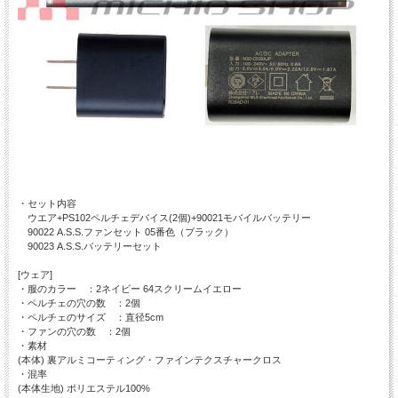
・セット内容
ウエア+PS102ペルチェデバイス(2個)+90021モバイルバッテリー
90022 A.S.S.ファンセット 05番色（ブラック）
90023 A.S.S.バッテリーセット
[ウェア]
・服のカラー ：2ネイビー 64スクリームイエロー
・ペルチェの穴の数 ：2個
・ペルチェのサイズ ：直径5cm
・ファンの穴の数 ：2個
・素材
(本体) 裏アルミコーティング・ファインテクスチャークロス
・混率
(本体生地) ポリエステル100%