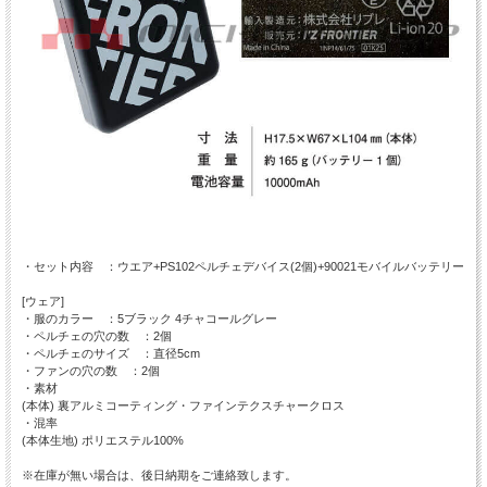
・セット内容 ：ウエア+PS102ペルチェデバイス(2個)+90021モバイルバッテリー
[ウェア]
・服のカラー ：5ブラック 4チャコールグレー
・ペルチェの穴の数 ：2個
・ペルチェのサイズ ：直径5cm
・ファンの穴の数 ：2個
・素材
(本体) 裏アルミコーティング・ファインテクスチャークロス
・混率
(本体生地) ポリエステル100%
※在庫が無い場合は、後日納期をご連絡致します。