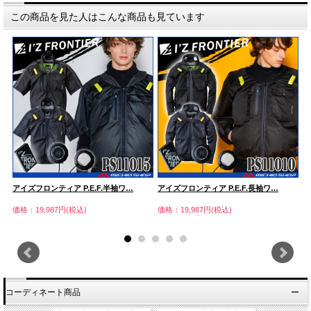
この商品を見た人はこんな商品も見ています
アイズフロンティア P.E.F.半袖ワ…
アイズフロンティア P.E.F.長袖ワ…
ア
価格：19,987円(税込)
価格：19,987円(税込)
価
コーディネート商品