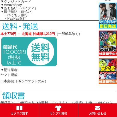
▼クレジットカード
▼Amazonpay
▼あと払い（ペイディ）
▼銀行振込（前払い）
・ゆうちょ銀行
・PayPay銀行
本土770円 ・ 北海道 沖縄県1,210円
（一部離島除く）
▼配送業者
ヤマト運輸
日本郵便（ゆうパケットのみ）
領収書は、ご希望の方のみ同封しております。お気軽にお申しつけくださ
い。
カタログ請求
サンプル貸出
お問い合わせ