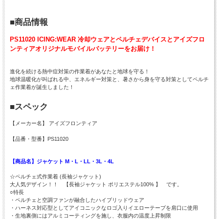
■商品情報
PS11020 ICING:WEAR 冷却ウェアとペルチェデバイスとアイズフロ
ンティアオリジナルモバイルバッテリーをお届け！
進化を続ける熱中症対策の作業着があなたと地球を守る！
地球温暖化が叫ばれる中、エネルギー対策と、暑さから身を守る対策としてペルチ
ェ作業着が誕生しました！
■スペック
【メーカー名】 アイズフロンティア
【品番・型番】PS11020
【商品名】ジャケット M・L・LL・3L・4L
☆ペルチェ式作業着 (長袖ジャケット)
大人気デザイン！！ 【長袖ジャケット ポリエステル100% 】 です。
○特長
・ペルチェと空調ファンが融合したハイブリッドウェア
・ハーネス対応型としてアイコニックなロゴ入りイエローテープを肩口に使用
・生地裏側にはアルミコーティングを施し、衣服内の温度上昇制限