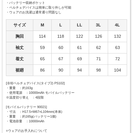
・バッテリー収納ポケット
・ペルチェデバイスは簡単に取り外しが可能
・ウェアのお洗濯は通常通り問題なし
サイズ
M
L
LL
3L
4L
胸回
114
118
122
126
132
袖丈
59
60
61
62
63
着丈
65
67
69
71
72
裾廻
86
90
94
98
104
[冷却ペルチェデバイス(タイプ2) PS102]
・重量 ：約163g
・使用電源 ：10000mAh モバイルバッテリー
※温度切り替え ：4段階
[モバイルバッテリー 90021]
・寸法 ：H17.5×W67×L104mm(本体)
・重量 ：約165g(バッテリー1個)
・電池容量 ：10000mAh
○ウェアのお手入れについて