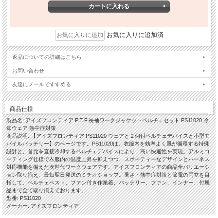
お気に入りに追加済
返品についての詳細はこちら
お問い合わせ
友達にメールですすめる
商品仕様
製品名: アイズフロンティア P.E.F.長袖ワークジャケットペルチェセット PS11020 冷
却ウェア 熱中症対策
商品説明: 【アイズフロンティア PS11020 ウェアと２個付ペルチェデバイスと小型モ
バイルバッテリー】のページです。PS11020は、衣服内を効率よく風が循環する特殊
設計と、首元を直接冷却するペルチェデバイスにより、高い快適性を実現。アルミコ
ーティング仕様で衣服内の温度上昇を抑えつつ、スポーティーなデザインとハーネス
対応機能を備えた次世代ワークウェアです。アイズフロンティアの商品全バリエーシ
ョン取り揃え、最短翌日発送のミチオショップ。暑さ・熱中症対策と節電の両立を目
指して、ペルチェベスト、ファン付き作業着、バッテリー、ファン、インナー、付属
品まで全て取り揃えております。
型番: PS11020
メーカー: アイズフロンティア