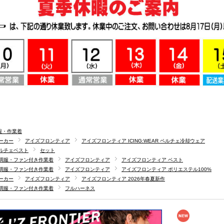
服・作業着
ーカー
アイズフロンティア
アイズフロンティア ICING:WEAR ペルチェ冷却ウェア
ルチェベスト
セット
調服・ファン付き作業着
アイズフロンティア
アイズフロンティア ベスト
調服・ファン付き作業着
アイズフロンティア
アイズフロンティア ポリエステル100%
ーカー
アイズフロンティア
アイズフロンティア 2026年春夏新作
調服・ファン付き作業着
フルハーネス