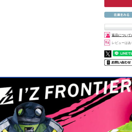
返品について
レビューはあ