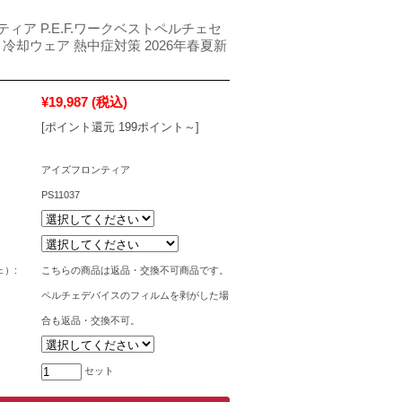
ィア P.E.F.ワークベストペルチェセ
37 冷却ウェア 熱中症対策 2026年春夏新
¥19,987
(税込)
[ポイント還元 199ポイント～]
アイズフロンティア
PS11037
）:
こちらの商品は返品・交換不可商品です。
ペルチェデバイスのフィルムを剥がした場
合も返品・交換不可。
セット