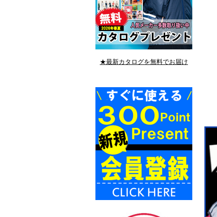
★最新カタログを無料でお届け