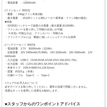
・電池容量 ：10000mAh
[ファンセット 90022]
・重量 ：240g(ファン本体2個)
・最大風量 ：約105リットル/秒(メーカー基準値：ファン2個の場合)
■特徴
・32V対応バッテリーで抜群の大風量（最大風量 約105l/秒）
・ファンカバーを取り外して羽根の水洗いが可能
※水洗い可能なのは、ファンカバー・羽根のみ
・ファンケーブルには、断線に強いメッシュケーブルを採用
[バッテリーセット 90023]
・電池容量 3.7V 30000mAh（111Wh）
・定格容量 32V 2400mAh(76.8Wh) 24V 3200mAh 18V 4300mAh 12V
6400mAh
・入力定格 USB-C（5V3A 9V3A 12V3A 15V2.33A 20V1.75A）
・出力定格 DC（12V1.5A 18V1.5A 24V1.5A 32V1.5A）
・本体サイズ H39.5×W68.5×L128.5(mm)
・質量 約525ｇ（本体）
・付属ケーブル Type-C – Type-C
○ウェアのお手入れについて
必ずデバイスを取り外してください。通常の洗濯で問題ございません。
洗濯はネットを使用した洗濯をお勧めします。
■スタッフからのワンポイントアドバイス