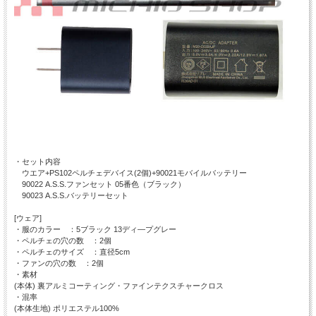
・セット内容
ウエア+PS102ペルチェデバイス(2個)+90021モバイルバッテリー
90022 A.S.S.ファンセット 05番色（ブラック）
90023 A.S.S.バッテリーセット
[ウェア]
・服のカラー ：5ブラック 13ディ―プグレー
・ペルチェの穴の数 ：2個
・ペルチェのサイズ ：直径5cm
・ファンの穴の数 ：2個
・素材
(本体) 裏アルミコーティング・ファインテクスチャークロス
・混率
(本体生地) ポリエステル100%