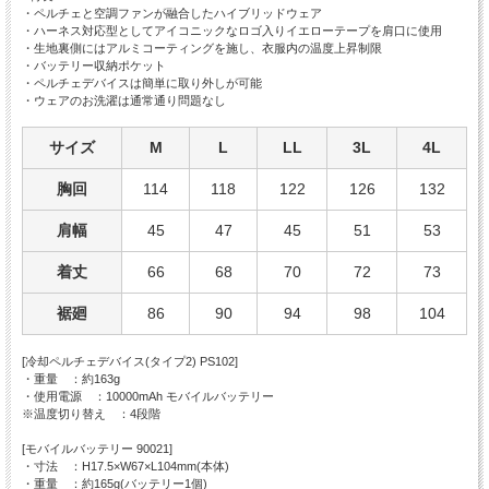
・ペルチェと空調ファンが融合したハイブリッドウェア
・ハーネス対応型としてアイコニックなロゴ入りイエローテープを肩口に使用
・生地裏側にはアルミコーティングを施し、衣服内の温度上昇制限
・バッテリー収納ポケット
・ペルチェデバイスは簡単に取り外しが可能
・ウェアのお洗濯は通常通り問題なし
サイズ
M
L
LL
3L
4L
胸回
114
118
122
126
132
肩幅
45
47
45
51
53
着丈
66
68
70
72
73
裾廻
86
90
94
98
104
[冷却ペルチェデバイス(タイプ2) PS102]
・重量 ：約163g
・使用電源 ：10000mAh モバイルバッテリー
※温度切り替え ：4段階
[モバイルバッテリー 90021]
・寸法 ：H17.5×W67×L104mm(本体)
・重量 ：約165g(バッテリー1個)