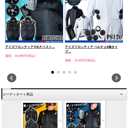
アイズフロンティア P.E.F.ベスト…
アイズフロンティア ペルチェ6個タイ
ア
プ…
価格：39,886円(税込)
価
価格：34,903円(税込)
コーディネート商品