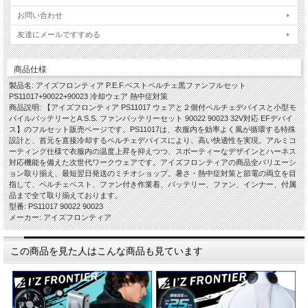
お問い合わせ
友達にメールですすめる
商品仕様
製品名: アイズフロンティア P.E.F.ベストペルチェ黒ファンフルセット
PS11017+90022+90023 冷却ウェア 熱中症対策
商品説明: 【アイズフロンティア PS11017 ウェアと２個付ペルチェデバイスと小型モ
バイルバッテリーとA.S.S. ファンバッテリーセット 90022 90023 32V対応 EFデバイ
ス】のフルセット販売ページです。PS11017は、衣服内を効率よく風が循環する特殊
設計と、首元を直接冷却するペルチェデバイスにより、高い快適性を実現。アルミコ
ーティング仕様で衣服内の温度上昇を抑えつつ、スポーティーなデザインとハーネス
対応機能を備えた次世代ワークウェアです。アイズフロンティアの商品全バリエーシ
ョン取り揃え、最短翌日発送のミチオショップ。暑さ・熱中症対策と節電の両立を目
指して、ペルチェベスト、ファン付き作業着、バッテリー、ファン、インナー、付属
品まで全て取り揃えております。
型番: PS11017 90022 90023
メーカー: アイズフロンティア
この商品を見た人はこんな商品も見ています