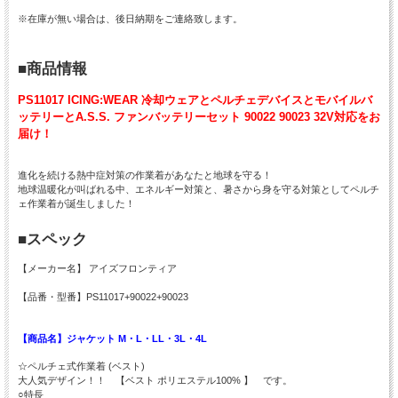
※在庫が無い場合は、後日納期をご連絡致します。
■商品情報
PS11017 ICING:WEAR 冷却ウェアとペルチェデバイスとモバイルバ
ッテリーとA.S.S. ファンバッテリーセット 90022 90023 32V対応をお
届け！
進化を続ける熱中症対策の作業着があなたと地球を守る！
地球温暖化が叫ばれる中、エネルギー対策と、暑さから身を守る対策としてペルチ
ェ作業着が誕生しました！
■スペック
【メーカー名】 アイズフロンティア
【品番・型番】PS11017+90022+90023
【商品名】ジャケット M・L・LL・3L・4L
☆ペルチェ式作業着 (ベスト)
大人気デザイン！！ 【ベスト ポリエステル100% 】 です。
○特長