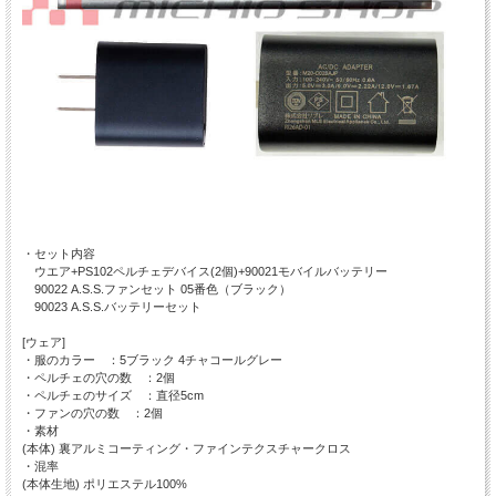
・セット内容
ウエア+PS102ペルチェデバイス(2個)+90021モバイルバッテリー
90022 A.S.S.ファンセット 05番色（ブラック）
90023 A.S.S.バッテリーセット
[ウェア]
・服のカラー ：5ブラック 4チャコールグレー
・ペルチェの穴の数 ：2個
・ペルチェのサイズ ：直径5cm
・ファンの穴の数 ：2個
・素材
(本体) 裏アルミコーティング・ファインテクスチャークロス
・混率
(本体生地) ポリエステル100%