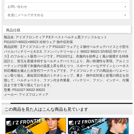
お問い合わせ
友達にメールですすめる
商品仕様
製品名: アイズフロンティア P.E.F.ベストペルチェ黒ファンフルセット
PS11027+90022+90023 冷却ウェア 熱中症対策
商品説明: 【アイズフロンティア PS11027 ウェアと２個付ペルチェデバイスと小型モ
バイルバッテリーとA.S.S. ファンバッテリーセット 90022 90023 32V対応 EFデバイ
ス】のフルセット販売ページです。PS11027は、衣服内を効率よく風が循環する特殊
設計と、首元を直接冷却するペルチェデバイスにより、高い快適性を実現。アルミコ
ーティング仕様で衣服内の温度上昇を抑えつつ、スポーティーなデザインとハーネス
対応機能を備えた次世代ワークウェアです。アイズフロンティアの商品全バリエーシ
ョン取り揃え、最短翌日発送のミチオショップ。暑さ・熱中症対策と節電の両立を目
指して、ペルチェベスト、ファン付き作業着、バッテリー、ファン、インナー、付属
品まで全て取り揃えております。
型番: PS11027 90022 90023
メーカー: アイズフロンティア
この商品を見た人はこんな商品も見ています