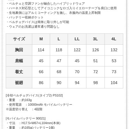
・ペルチェと空調ファンが融合したハイブリッドウェア
・ハーネス対応型としてアイコニックなロゴ入りイエローテープを肩口に使用
・生地裏側にはアルミコーティングを施し、衣服内の温度上昇制限
・バッテリー収納ポケット
・ペルチェデバイスは簡単に取り外しが可能
・ウェアのお洗濯は通常通り問題なし
サイズ
M
L
LL
3L
4L
胸回
114
118
122
126
132
肩幅
45
47
45
51
53
着丈
66
68
70
72
73
裾廻
86
90
94
98
104
[冷却ペルチェデバイス(タイプ2) PS102]
・重量 ：約163g
・使用電源 ：10000mAh モバイルバッテリー
※温度切り替え ：4段階
[モバイルバッテリー 90021]
・寸法 ：H17.5×W67×L104mm(本体)
・重量 ：約165g(バッテリー1個)