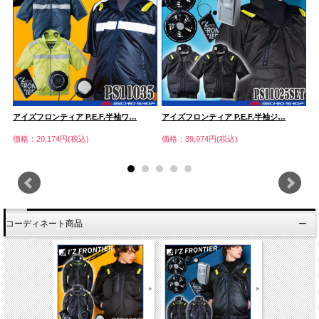
アイズフロンティア P.E.F.半袖ワ…
アイズフロンティア P.E.F.半袖ジ…
ア
価格：20,174円(税込)
価格：39,974円(税込)
価
コーディネート商品