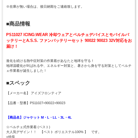
※在庫が無い場合は、後日納期をご連絡致します。
■商品情報
PS11027 ICING:WEAR 冷却ウェアとペルチェデバイスとモバイルバ
ッテリーとA.S.S. ファンバッテリーセット 90022 90023 32V対応をお
届け！
進化を続ける熱中症対策の作業着があなたと地球を守る！
地球温暖化が叫ばれる中、エネルギー対策と、暑さから身を守る対策としてペルチ
ェ作業着が誕生しました！
■スペック
【メーカー名】 アイズフロンティア
【品番・型番】PS11027+90022+90023
【商品名】ジャケット M・L・LL・3L・4L
☆ペルチェ式作業着 (ベスト)
大人気デザイン！！ 【ベスト ポリエステル100% 】 です。
○特長