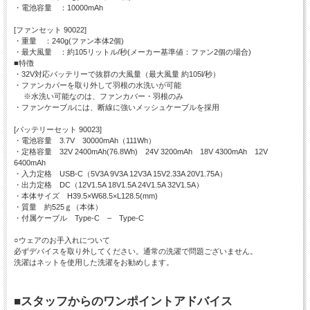
・電池容量 ：10000mAh
[ファンセット 90022]
・重量 ：240g(ファン本体2個)
・最大風量 ：約105リットル/秒(メーカー基準値：ファン2個の場合)
■特徴
・32V対応バッテリーで抜群の大風量（最大風量 約105l/秒）
・ファンカバーを取り外して羽根の水洗いが可能
※水洗い可能なのは、ファンカバー・羽根のみ
・ファンケーブルには、断線に強いメッシュケーブルを採用
[バッテリーセット 90023]
・電池容量 3.7V 30000mAh（111Wh）
・定格容量 32V 2400mAh(76.8Wh) 24V 3200mAh 18V 4300mAh 12V
6400mAh
・入力定格 USB-C（5V3A 9V3A 12V3A 15V2.33A 20V1.75A）
・出力定格 DC（12V1.5A 18V1.5A 24V1.5A 32V1.5A）
・本体サイズ H39.5×W68.5×L128.5(mm)
・質量 約525ｇ（本体）
・付属ケーブル Type-C – Type-C
○ウェアのお手入れについて
必ずデバイスを取り外してください。通常の洗濯で問題ございません。
洗濯はネットを使用した洗濯をお勧めします。
■スタッフからのワンポイントアドバイス