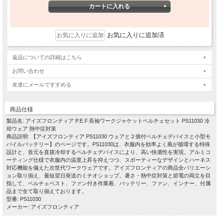
お気に入りに追加済
返品についての詳細はこちら
お問い合わせ
友達にメールですすめる
商品仕様
製品名: アイズフロンティア P.E.F.長袖ワークジャケットペルチェセット PS11030 冷
却ウェア 熱中症対策
商品説明: 【アイズフロンティア PS11030 ウェアと２個付ペルチェデバイスと小型モ
バイルバッテリー】のページです。PS11030は、衣服内を効率よく風が循環する特殊
設計と、首元を直接冷却するペルチェデバイスにより、高い快適性を実現。アルミコ
ーティング仕様で衣服内の温度上昇を抑えつつ、スポーティーなデザインとハーネス
対応機能を備えた次世代ワークウェアです。アイズフロンティアの商品全バリエーシ
ョン取り揃え、最短翌日発送のミチオショップ。暑さ・熱中症対策と節電の両立を目
指して、ペルチェベスト、ファン付き作業着、バッテリー、ファン、インナー、付属
品まで全て取り揃えております。
型番: PS11030
メーカー: アイズフロンティア