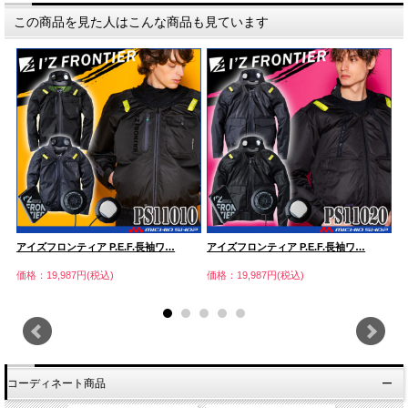
この商品を見た人はこんな商品も見ています
アイズフロンティア P.E.F.長袖ワ…
アイズフロンティア P.E.F.長袖ワ…
ア
価格：19,987円(税込)
価格：19,987円(税込)
価
コーディネート商品