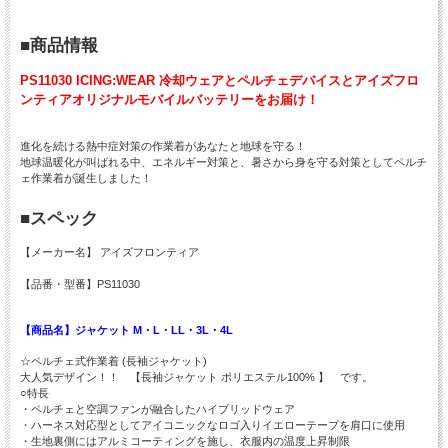
■商品情報
PS11030 ICING:WEAR 冷却ウェアとペルチェデバイスとアイズフロ
ンティアオリジナルモバイルバッテリーをお届け！
進化を続ける熱中症対策の作業着があなたと地球を守る！
地球温暖化が叫ばれる中、エネルギー対策と、暑さから身を守る対策としてペルチ
ェ作業着が誕生しました！
■スペック
【メーカー名】 アイズフロンティア
【品番・型番】PS11030
【商品名】ジャケット M・L・LL・3L・4L
☆ペルチェ式作業着 (長袖ジャケット)
大人気デザイン！！ 【長袖ジャケット ポリエステル100% 】 です。
○特長
・ペルチェと空調ファンが融合したハイブリッドウェア
・ハーネス対応型としてアイコニックなロゴ入りイエローテープを肩口に使用
・生地裏側にはアルミコーティングを施し、衣服内の温度上昇制限