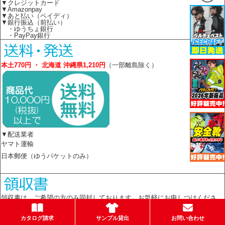
▼クレジットカード
▼Amazonpay
▼あと払い（ペイディ）
▼銀行振込（前払い）
・ゆうちょ銀行
・PayPay銀行
本土770円 ・ 北海道 沖縄県1,210円
（一部離島除く）
▼配送業者
ヤマト運輸
日本郵便（ゆうパケットのみ）
領収書は、ご希望の方のみ同封しております。お気軽にお申しつけくださ
い。
カタログ請求
サンプル貸出
お問い合わせ