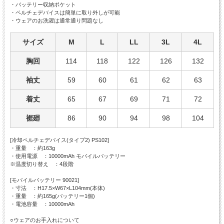
・バッテリー収納ポケット
・ペルチェデバイスは簡単に取り外しが可能
・ウェアのお洗濯は通常通り問題なし
サイズ
M
L
LL
3L
4L
胸回
114
118
122
126
132
袖丈
59
60
61
62
63
着丈
65
67
69
71
72
裾廻
86
90
94
98
104
[冷却ペルチェデバイス(タイプ2) PS102]
・重量 ：約163g
・使用電源 ：10000mAh モバイルバッテリー
※温度切り替え ：4段階
[モバイルバッテリー 90021]
・寸法 ：H17.5×W67×L104mm(本体)
・重量 ：約165g(バッテリー1個)
・電池容量 ：10000mAh
○ウェアのお手入れについて