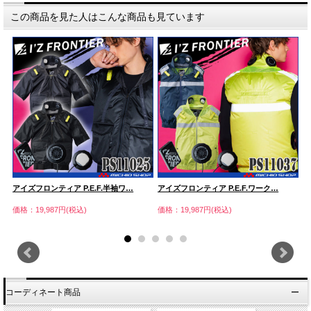
この商品を見た人はこんな商品も見ています
アイズフロンティア P.E.F.半袖ワ…
アイズフロンティア P.E.F.ワーク…
ア
価格：19,987円(税込)
価格：19,987円(税込)
価
コーディネート商品