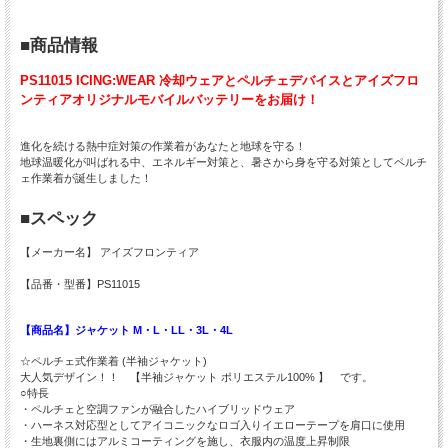
■商品情報
PS11015 ICING:WEAR 冷却ウェアとペルチェデバイスとアイズフロ
ンティアオリジナルモバイルバッテリーをお届け！
進化を続ける熱中症対策の作業着があなたと地球を守る！
地球温暖化が叫ばれる中、エネルギー対策と、暑さから身を守る対策としてペルチ
ェ作業着が誕生しました！
■スペック
【メーカー名】 アイズフロンティア
【品番・型番】PS11015
【商品名】ジャケット M・L・LL・3L・4L
☆ペルチェ式作業着 (半袖ジャケット)
大人気デザイン！！ 【半袖ジャケット ポリエステル100% 】 です。
○特長
・ペルチェと空調ファンが融合したハイブリッドウェア
・ハーネス対応型としてアイコニックなロゴ入りイエローテープを肩口に使用
・生地裏側にはアルミコーティングを施し、衣服内の温度上昇制限