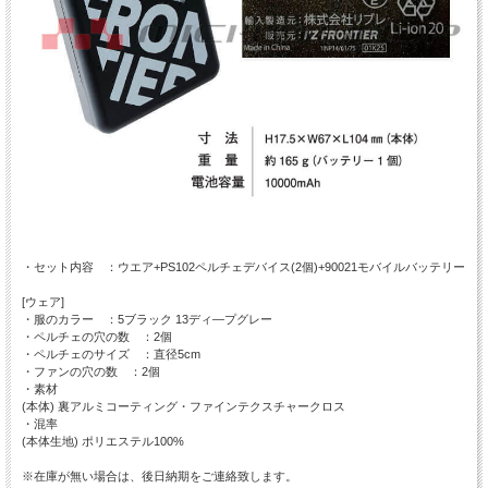
・セット内容 ：ウエア+PS102ペルチェデバイス(2個)+90021モバイルバッテリー
[ウェア]
・服のカラー ：5ブラック 13ディ―プグレー
・ペルチェの穴の数 ：2個
・ペルチェのサイズ ：直径5cm
・ファンの穴の数 ：2個
・素材
(本体) 裏アルミコーティング・ファインテクスチャークロス
・混率
(本体生地) ポリエステル100%
※在庫が無い場合は、後日納期をご連絡致します。