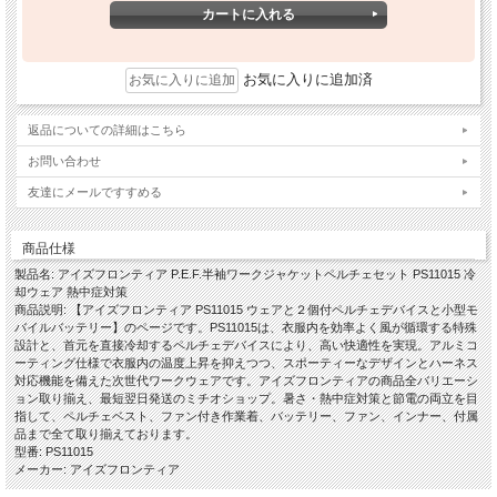
お気に入りに追加済
返品についての詳細はこちら
お問い合わせ
友達にメールですすめる
商品仕様
製品名: アイズフロンティア P.E.F.半袖ワークジャケットペルチェセット PS11015 冷
却ウェア 熱中症対策
商品説明: 【アイズフロンティア PS11015 ウェアと２個付ペルチェデバイスと小型モ
バイルバッテリー】のページです。PS11015は、衣服内を効率よく風が循環する特殊
設計と、首元を直接冷却するペルチェデバイスにより、高い快適性を実現。アルミコ
ーティング仕様で衣服内の温度上昇を抑えつつ、スポーティーなデザインとハーネス
対応機能を備えた次世代ワークウェアです。アイズフロンティアの商品全バリエーシ
ョン取り揃え、最短翌日発送のミチオショップ。暑さ・熱中症対策と節電の両立を目
指して、ペルチェベスト、ファン付き作業着、バッテリー、ファン、インナー、付属
品まで全て取り揃えております。
型番: PS11015
メーカー: アイズフロンティア