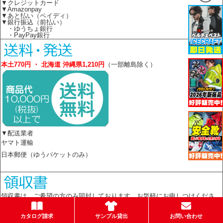
▼クレジットカード
▼Amazonpay
▼あと払い（ペイディ）
▼銀行振込（前払い）
・ゆうちょ銀行
・PayPay銀行
本土770円 ・ 北海道 沖縄県1,210円
（一部離島除く）
▼配送業者
ヤマト運輸
日本郵便（ゆうパケットのみ）
領収書は、ご希望の方のみ同封しております。お気軽にお申しつけくださ
い。
カタログ請求
サンプル貸出
お問い合わせ