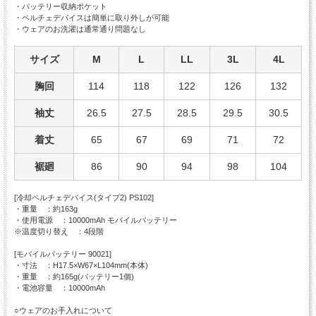
・バッテリー収納ポケット
・ペルチェデバイスは簡単に取り外しが可能
・ウェアのお洗濯は通常通り問題なし
サイズ
M
L
LL
3L
4L
胸回
114
118
122
126
132
袖丈
26.5
27.5
28.5
29.5
30.5
着丈
65
67
69
71
72
裾廻
86
90
94
98
104
[冷却ペルチェデバイス(タイプ2) PS102]
・重量 ：約163g
・使用電源 ：10000mAh モバイルバッテリー
※温度切り替え ：4段階
[モバイルバッテリー 90021]
・寸法 ：H17.5×W67×L104mm(本体)
・重量 ：約165g(バッテリー1個)
・電池容量 ：10000mAh
○ウェアのお手入れについて