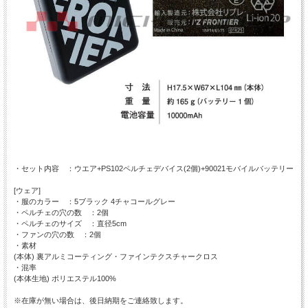
・セット内容 ：ウエア+PS102ペルチェデバイス(2個)+90021モバイルバッテリー
[ウェア]
・服のカラー ：5ブラック 4チャコールグレー
・ペルチェの穴の数 ：2個
・ペルチェのサイズ ：直径5cm
・ファンの穴の数 ：2個
・素材
(本体) 裏アルミコーティング・ファインテクスチャークロス
・混率
(本体生地) ポリエステル100%
※在庫が無い場合は、後日納期をご連絡致します。