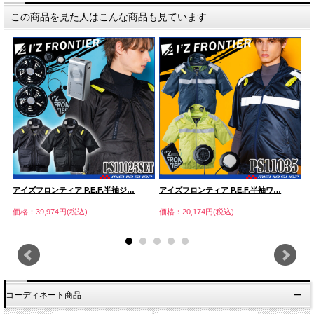
この商品を見た人はこんな商品も見ています
アイズフロンティア P.E.F.半袖ジ…
アイズフロンティア P.E.F.半袖ワ…
ア
価格：39,974円(税込)
価格：20,174円(税込)
価
コーディネート商品