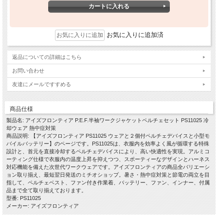
お気に入りに追加済
返品についての詳細はこちら
お問い合わせ
友達にメールですすめる
商品仕様
製品名: アイズフロンティア P.E.F.半袖ワークジャケットペルチェセット PS11025 冷
却ウェア 熱中症対策
商品説明: 【アイズフロンティア PS11025 ウェアと２個付ペルチェデバイスと小型モ
バイルバッテリー】のページです。PS11025は、衣服内を効率よく風が循環する特殊
設計と、首元を直接冷却するペルチェデバイスにより、高い快適性を実現。アルミコ
ーティング仕様で衣服内の温度上昇を抑えつつ、スポーティーなデザインとハーネス
対応機能を備えた次世代ワークウェアです。アイズフロンティアの商品全バリエーシ
ョン取り揃え、最短翌日発送のミチオショップ。暑さ・熱中症対策と節電の両立を目
指して、ペルチェベスト、ファン付き作業着、バッテリー、ファン、インナー、付属
品まで全て取り揃えております。
型番: PS11025
メーカー: アイズフロンティア