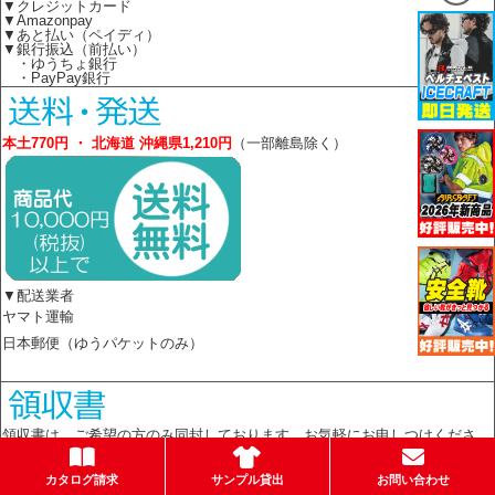
▼クレジットカード
▼Amazonpay
▼あと払い（ペイディ）
▼銀行振込（前払い）
・ゆうちょ銀行
・PayPay銀行
本土770円 ・ 北海道 沖縄県1,210円
（一部離島除く）
▼配送業者
ヤマト運輸
日本郵便（ゆうパケットのみ）
領収書は、ご希望の方のみ同封しております。お気軽にお申しつけくださ
い。
カタログ請求
サンプル貸出
お問い合わせ