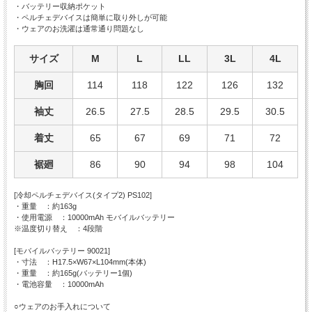
・バッテリー収納ポケット
・ペルチェデバイスは簡単に取り外しが可能
・ウェアのお洗濯は通常通り問題なし
サイズ
M
L
LL
3L
4L
胸回
114
118
122
126
132
袖丈
26.5
27.5
28.5
29.5
30.5
着丈
65
67
69
71
72
裾廻
86
90
94
98
104
[冷却ペルチェデバイス(タイプ2) PS102]
・重量 ：約163g
・使用電源 ：10000mAh モバイルバッテリー
※温度切り替え ：4段階
[モバイルバッテリー 90021]
・寸法 ：H17.5×W67×L104mm(本体)
・重量 ：約165g(バッテリー1個)
・電池容量 ：10000mAh
○ウェアのお手入れについて