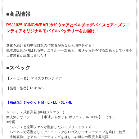
■商品情報
PS11025 ICING:WEAR 冷却ウェアとペルチェデバイスとアイズフロ
ンティアオリジナルモバイルバッテリーをお届け！
進化を続ける熱中症対策の作業着があなたと地球を守る！
地球温暖化が叫ばれる中、エネルギー対策と、暑さから身を守る対策としてペルチ
ェ作業着が誕生しました！
■スペック
【メーカー名】 アイズフロンティア
【品番・型番】PS11025
【商品名】ジャケット M・L・LL・3L・4L
☆ペルチェ式作業着 (半袖ジャケット)
大人気デザイン！！ 【半袖ジャケット ポリエステル100% 】 です。
○特長
・ペルチェと空調ファンが融合したハイブリッドウェア
・ハーネス対応型としてアイコニックなロゴ入りイエローテープを肩口に使用
・生地裏側にはアルミコーティングを施し、衣服内の温度上昇制限