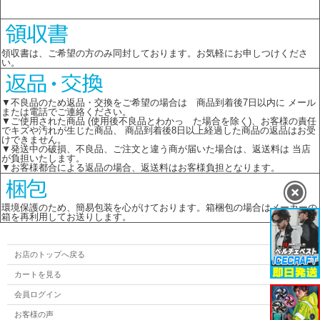
領収書は、ご希望の方のみ同封しております。お気軽にお申しつけくださ
い。
▼不良品のため返品・交換をご希望の場合は 商品到着後7日以内に メール
または電話でご連絡ください。
▼ご使用された商品 (使用後不良品とわかっ た場合を除く)、お客様の責任
でキズや汚れが生じた商品、 商品到着後8日以上経過した商品の返品はお受
けできません。
▼発送中の破損、不良品、ご注文と違う商が届いた場合は、返送料は 当店
が負担いたします。
▼お客様都合による返品の場合、返送料はお客様負担となります。
環境保護のため、簡易包装を心がけております。箱梱包の場合はメーカーの
箱を再利用してお送りします。
お店のトップへ戻る
カートを見る
会員ログイン
お客様の声