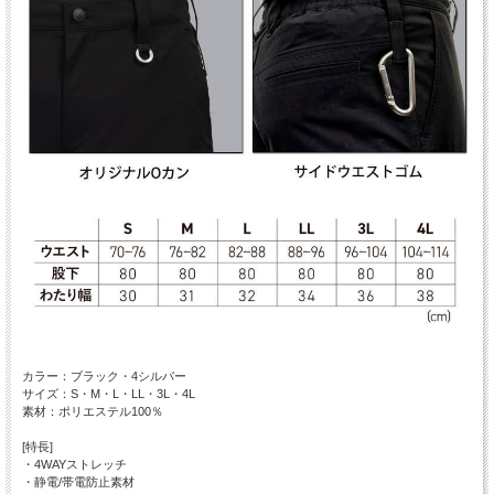
カラー：ブラック・4シルバー
サイズ：S・M・L・LL・3L・4L
素材：ポリエステル100％
[特長]
・4WAYストレッチ
・静電/帯電防止素材