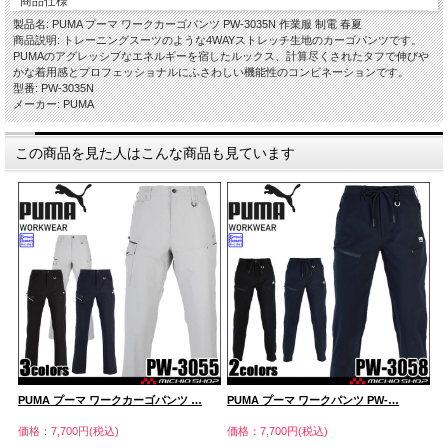
商品仕様
製品名: PUMA プーマ ワークカーゴパンツ PW-3035N 作業服 制電 春夏
商品説明: トレーニングスーツのような4WAYストレッチ生地のカーゴパンツです。
PUMAのアグレッシブなエネルギーを宿したルックス、計算尽くされたタフで伸びや
かな着用感とプロフェッショナルにふさわしい機能性のコンビネーションです。
型番: PW-3035N
メーカー: PUMA
この商品を見た人はこんな商品も見ています
PUMA プーマ ワークカーゴパンツ …
PUMA プーマ ワークパンツ PW-…
P
価格：7,700円(税込)
価格：7,700円(税込)
価