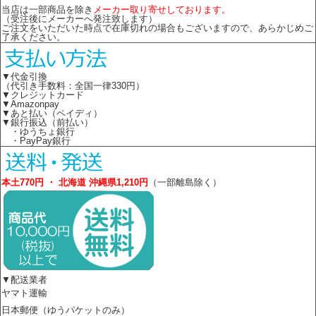
当店は一部商品を除き
メーカー取り寄せしております。
（受注後にメーカーへ発注致します）
ご注文をいただいた時点で在庫切れの場合もございますので、あらかじめご
了承ください。
▼代金引換
（代引き手数料：全国一律330円）
▼クレジットカード
▼Amazonpay
▼あと払い（ペイディ）
▼銀行振込（前払い）
・ゆうちょ銀行
・PayPay銀行
本土770円 ・ 北海道 沖縄県1,210円
（一部離島除く）
▼配送業者
ヤマト運輸
日本郵便（ゆうパケットのみ）