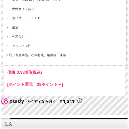
・ 女性サイズあり
・ ウイズ ： ＥＥＥ
・ 耐油
・ 先芯なし
・ クッション性
※取り寄せ商品、在庫有無、納期後日連絡
価格:
3,933円
(税込)
[ポイント還元 39ポイント～]
￥1,311
ペイディなら月々
注文