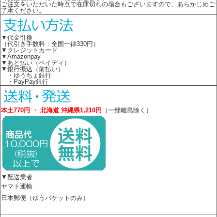
ご注文をいただいた時点で在庫切れの場合もございますので、あらかじめご
了承ください。
▼代金引換
（代引き手数料：全国一律330円）
▼クレジットカード
▼Amazonpay
▼あと払い（ペイディ）
▼銀行振込（前払い）
・ゆうちょ銀行
・PayPay銀行
本土770円 ・ 北海道 沖縄県1,210円
（一部離島除く）
▼配送業者
ヤマト運輸
日本郵便（ゆうパケットのみ）