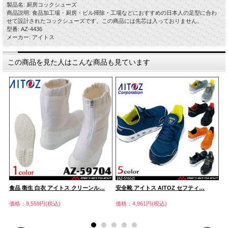
製品名: 厨房コックシューズ
商品説明: 食品加工場・厨房・ビル掃除・工場などにおすすめの日本人の足型に合わ
せて設計されたコックシューズです。この商品には先芯は入っておりません。
型番: AZ-4436
メーカー: アイトス
この商品を見た人はこんな商品も見ています
食品 衛生 白衣 アイトス クリーンル…
安全靴 アイトス AITOZ セフティ…
A
価格：9,559円(税込)
価格：4,961円(税込)
価