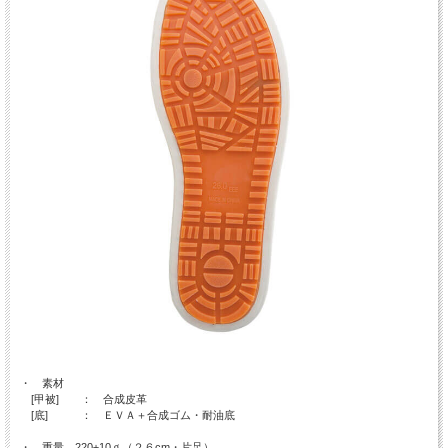
・ 素材
[甲被] ： 合成皮革
[底] ： ＥＶＡ＋合成ゴム・耐油底
・ 重量 220±10ｇ（２６cm・片足）