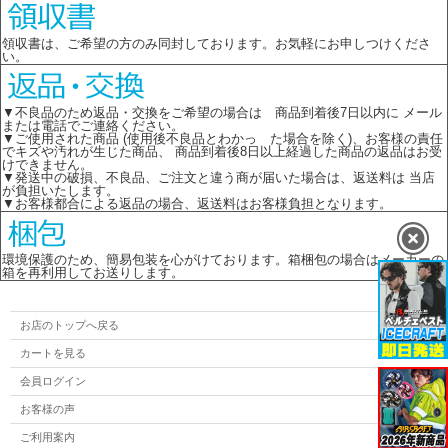
領収書は、ご希望の方のみ同封しております。お気軽にお申しつけくださ
い。
▼不良品のため返品・交換をご希望の場合は 商品到着後7日以内に メール
または電話でご連絡ください。
▼ご使用された商品 (使用後不良品とわかっ た場合を除く)、お客様の責任
でキズや汚れが生じた商品、 商品到着後8日以上経過した商品の返品はお受
けできません。
▼発送中の破損、不良品、ご注文と違う商が届いた場合は、返送料は 当店
が負担いたします。
▼お客様都合による返品の場合、返送料はお客様負担となります。
環境保護のため、簡易包装を心がけております。箱梱包の場合はメーカーの
箱を再利用してお送りします。
お店のトップへ戻る
カートを見る
会員ログイン
お客様の声
ご利用案内