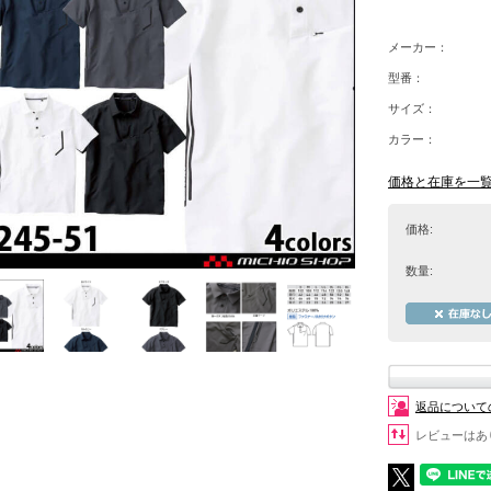
メーカー：
型番：
サイズ：
カラー：
価格と在庫を一
価格:
数量:
返品について
レビューはあ