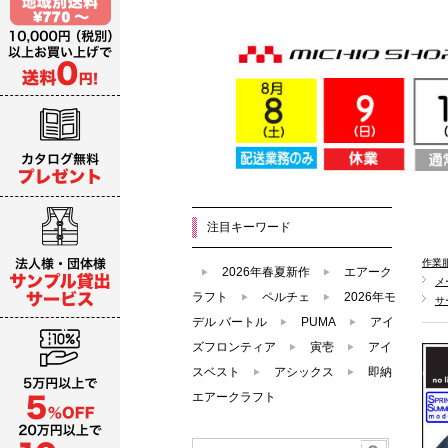
注目キーワード
作業
2026年春夏新作
エアーク
メ
ラフト
ペルチェ
2026年モ
サ
デル バートル
PUMA
アイ
ズフロンティア
寅壱
アイ
スベスト
アシックス
即納
エアークラフト