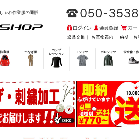
しゃれ作業服の通販
返品交換
｜
お買物案内
｜
納期
｜
お
コンプ
防寒服
つなぎ服
Tシャツ
ポロシャツ
安全靴・作
レッション