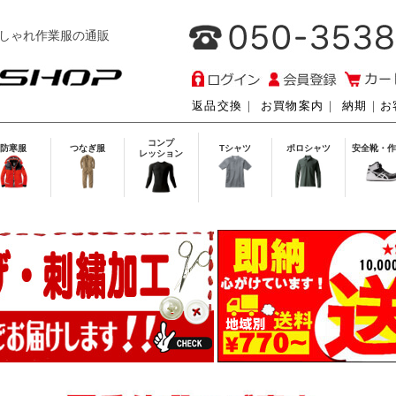
しゃれ作業服の通販
返品交換
｜
お買物案内
｜
納期
｜
お
コンプ
防寒服
つなぎ服
Tシャツ
ポロシャツ
安全靴・作
レッション