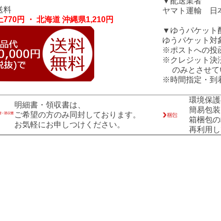
▼配送業者
送料
ヤマト運輸 日
770円 ・ 北海道 沖縄県1,210円
▼ゆうパケット
ゆうパケット対
※ポストへの投
※クレジット決
のみとさせて
※時間指定・到
環境保護
明細書・領収書は、
簡易包装
ご希望の方のみ同封しております。
箱梱包の
お気軽にお申しつけください。
再利用し