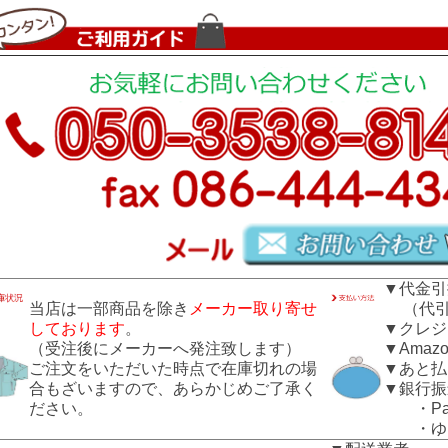
▼代金引
当店は一部商品を除き
メーカー取り寄せ
（代引き
しております
。
▼クレジ
（受注後にメーカーへ発注致します）
▼Amazo
ご注文をいただいた時点で在庫切れの場
▼あと払
合もざいますので、あらかじめご了承く
▼銀行振
ださい。
・Pay
・ゆう