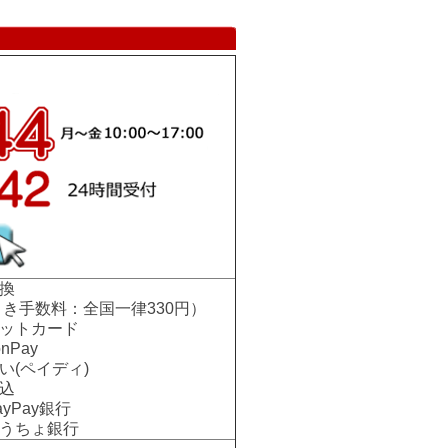
換
手数料：全国一律330円）
ットカード
nPay
い(ペイディ)
込
Pay銀行
ちょ銀行