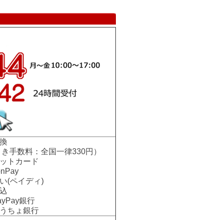
換
手数料：全国一律330円）
ットカード
nPay
い(ペイディ)
込
Pay銀行
ちょ銀行