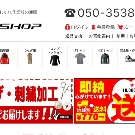
しゃれ作業服の通販
返品交換
｜
お買物案内
｜
納期
｜
お
コンプ
防寒服
つなぎ服
Tシャツ
ポロシャツ
安全靴・作
レッション