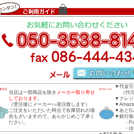
▼代金引
当店は一部商品を除き
メーカー取り寄せ
（代引き
しております
。
▼クレジ
（受注後にメーカーへ発注致します）
▼Amazo
ご注文をいただいた時点で在庫切れの場
▼あと払
合もざいますので、あらかじめご了承く
▼銀行振
ださい。
・Pay
・ゆう