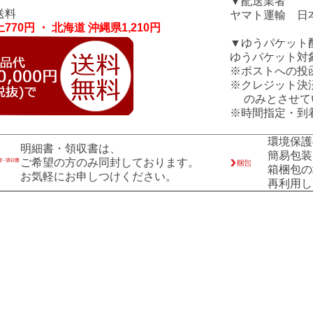
▼配送業者
送料
ヤマト運輸 日
770円 ・ 北海道 沖縄県1,210円
▼ゆうパケット
ゆうパケット対
※ポストへの投
※クレジット決
のみとさせて
※時間指定・到
環境保護
明細書・領収書は、
簡易包装
ご希望の方のみ同封しております。
箱梱包の
お気軽にお申しつけください。
再利用し